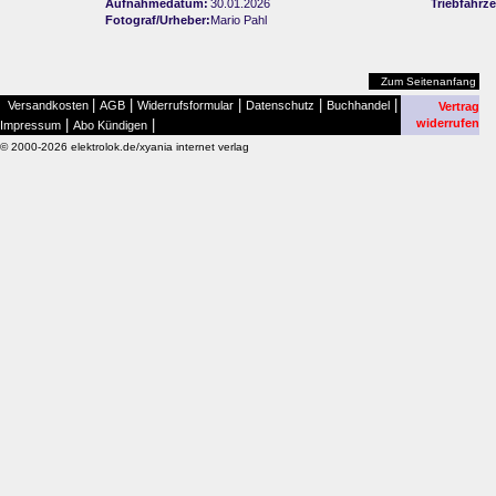
Aufnahmedatum:
30.01.2026
Triebfahrz
Fotograf/Urheber:
Mario Pahl
Zum Seitenanfang
|
|
|
|
|
Versandkosten
AGB
Widerrufsformular
Datenschutz
Buchhandel
Vertrag
|
|
widerrufen
Impressum
Abo Kündigen
© 2000-2026 elektrolok.de/xyania internet verlag