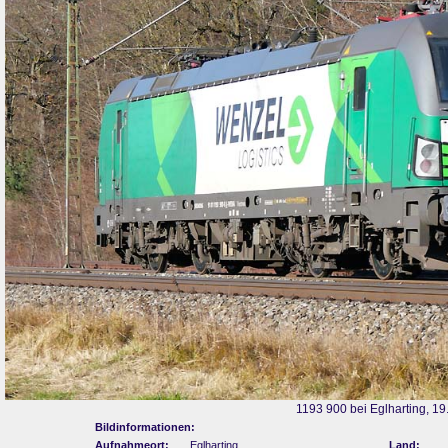
1193 900 bei Eglharting, 1
Bildinformationen:
Aufnahmeort:
Eglharting
Land: