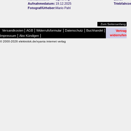
Aufnahmedatum:
19.12.2025
Triebfahrz
Fotograf/Urheber:
Mario Pahl
Zum Seitenanfang
|
|
|
|
|
Versandkosten
AGB
Widerrufsformular
Datenschutz
Buchhandel
Vertrag
|
|
widerrufen
Impressum
Abo Kündigen
© 2000-2026 elektrolok.de/xyania internet verlag