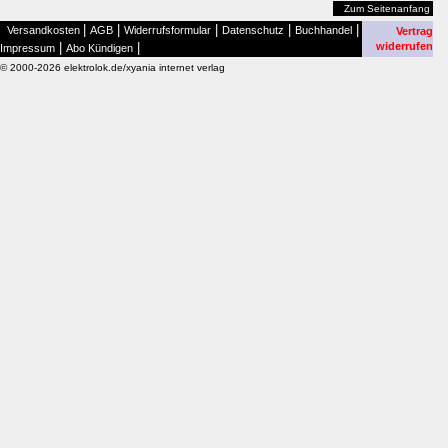
Zum Seitenanfang
|
|
|
|
|
Versandkosten
AGB
Widerrufsformular
Datenschutz
Buchhandel
Vertrag
|
|
widerrufen
Impressum
Abo Kündigen
© 2000-2026 elektrolok.de/xyania internet verlag