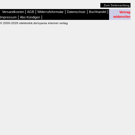
Zum Seitenanfang
|
|
|
|
|
Versandkosten
AGB
Widerrufsformular
Datenschutz
Buchhandel
Vertrag
|
|
widerrufen
Impressum
Abo Kündigen
© 2000-2026 elektrolok.de/xyania internet verlag