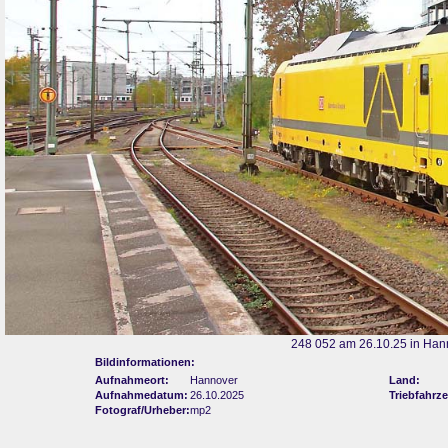
248 052 am 26.10.25 in Han
Bildinformationen:
Aufnahmeort:
Hannover
Land:
Aufnahmedatum:
26.10.2025
Triebfahrz
Fotograf/Urheber:
mp2