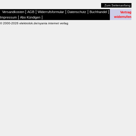
Zum Seitenanfang
|
|
|
|
|
Versandkosten
AGB
Widerrufsformular
Datenschutz
Buchhandel
Vertrag
|
|
widerrufen
Impressum
Abo Kündigen
© 2000-2026 elektrolok.de/xyania internet verlag