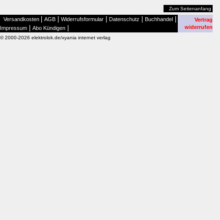
Zum Seitenanfang
|
|
|
|
|
Versandkosten
AGB
Widerrufsformular
Datenschutz
Buchhandel
Vertrag
|
|
widerrufen
Impressum
Abo Kündigen
© 2000-2026 elektrolok.de/xyania internet verlag