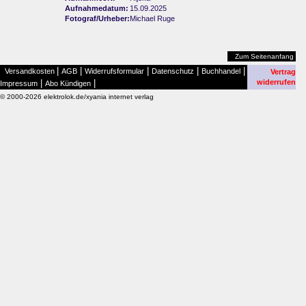
Aufnahmedatum:
15.09.2025
Fotograf/Urheber:
Michael Ruge
Zum Seitenanfang
|
|
|
|
|
Versandkosten
AGB
Widerrufsformular
Datenschutz
Buchhandel
Vertrag
|
|
widerrufen
Impressum
Abo Kündigen
© 2000-2026 elektrolok.de/xyania internet verlag