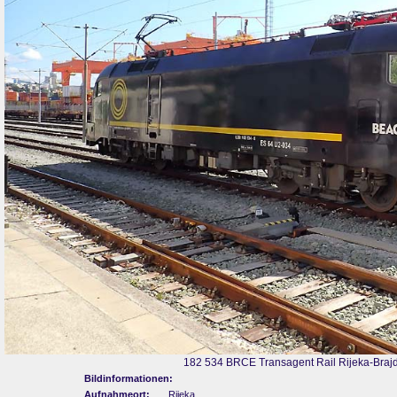
182 534 BRCE Transagent Rail Rijeka-Brajd
Bildinformationen:
Aufnahmeort:
Rijeka