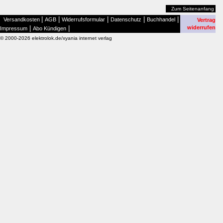
Zum Seitenanfang
|
|
|
|
|
Versandkosten
AGB
Widerrufsformular
Datenschutz
Buchhandel
Vertrag
|
|
widerrufen
Impressum
Abo Kündigen
© 2000-2026 elektrolok.de/xyania internet verlag