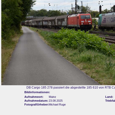
DB Cargo 185 278 passiert die abgestellte 185 610 von RTB Ca
Bildinformationen:
Aufnahmeort:
Mainz
Land:
Aufnahmedatum:
23.08.2025
Triebf
Fotograf/Urheber:
Michael Ruge