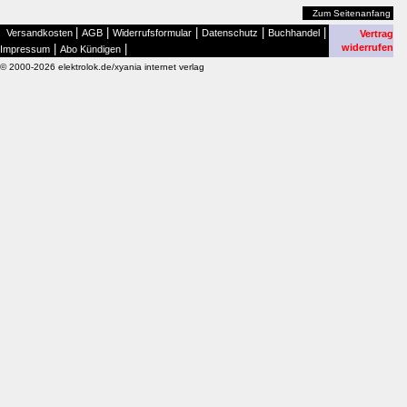
Zum Seitenanfang
|
|
|
|
|
Versandkosten
AGB
Widerrufsformular
Datenschutz
Buchhandel
Vertrag
|
|
widerrufen
Impressum
Abo Kündigen
© 2000-2026 elektrolok.de/xyania internet verlag