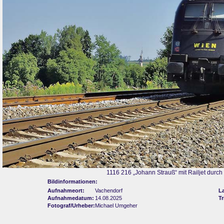
1116 216 „Johann Strauß“ mit Railjet durc
Bildinformationen:
Aufnahmeort:
Vachendorf
L
Aufnahmedatum:
14.08.2025
Tr
Fotograf/Urheber:
Michael Umgeher