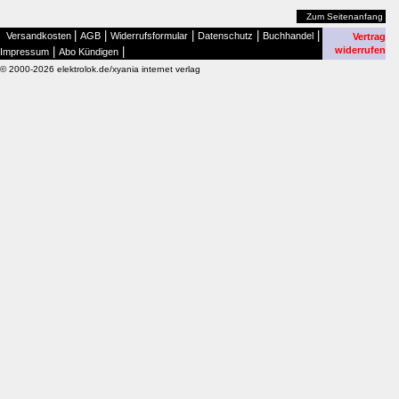
Zum Seitenanfang
|
|
|
|
|
Versandkosten
AGB
Widerrufsformular
Datenschutz
Buchhandel
Vertrag
|
|
widerrufen
Impressum
Abo Kündigen
© 2000-2026 elektrolok.de/xyania internet verlag