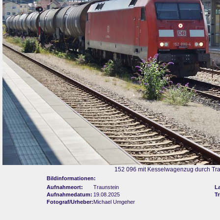
152 096 mit Kesselwagenzug durch Tra
Bildinformationen:
Aufnahmeort:
Traunstein
L
Aufnahmedatum:
19.08.2025
Tr
Fotograf/Urheber:
Michael Umgeher