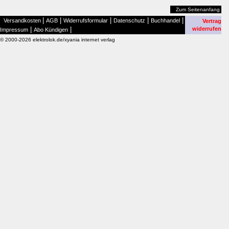
Zum Seitenanfang
|
|
|
|
|
Versandkosten
AGB
Widerrufsformular
Datenschutz
Buchhandel
Vertrag
|
|
widerrufen
Impressum
Abo Kündigen
© 2000-2026 elektrolok.de/xyania internet verlag