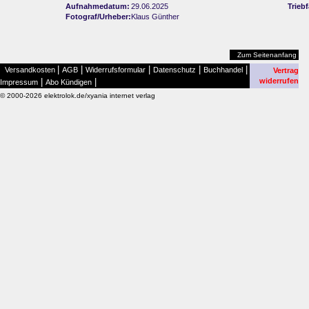
Aufnahmedatum:
29.06.2025
Trieb
Fotograf/Urheber:
Klaus Günther
Zum Seitenanfang
|
|
|
|
|
Versandkosten
AGB
Widerrufsformular
Datenschutz
Buchhandel
Vertrag
|
|
widerrufen
Impressum
Abo Kündigen
© 2000-2026 elektrolok.de/xyania internet verlag