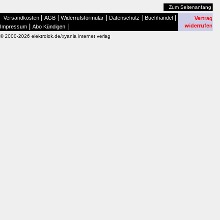
Zum Seitenanfang
|
|
|
|
|
Versandkosten
AGB
Widerrufsformular
Datenschutz
Buchhandel
Vertrag
|
|
widerrufen
Impressum
Abo Kündigen
© 2000-2026 elektrolok.de/xyania internet verlag