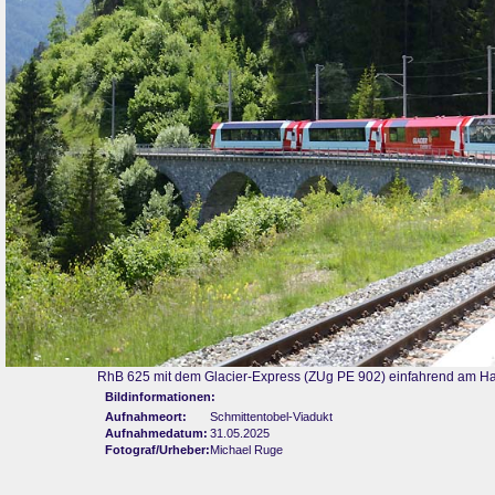
RhB 625 mit dem Glacier-Express (ZUg PE 902) einfahrend am Halt
Bildinformationen:
Aufnahmeort:
Schmittentobel-Viadukt
Aufnahmedatum:
31.05.2025
Fotograf/Urheber:
Michael Ruge