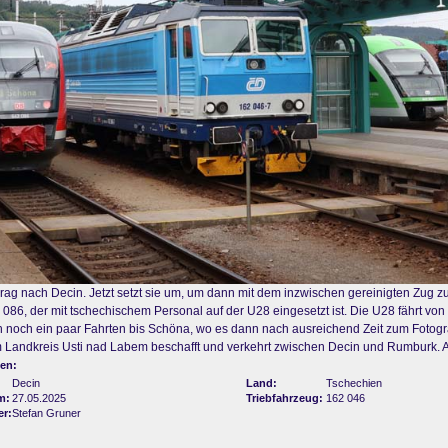
g nach Decin. Jetzt setzt sie um, um dann mit dem inzwischen gereinigten Zug zu
2 086, der mit tschechischem Personal auf der U28 eingesetzt ist. Die U28 fährt v
h noch ein paar Fahrten bis Schöna, wo es dann nach ausreichend Zeit zum Fotogr
Landkreis Usti nad Labem beschafft und verkehrt zwischen Decin und Rumburk. An
en:
Decin
Land:
Tschechien
m:
27.05.2025
Triebfahrzeug:
162 046
er:
Stefan Gruner