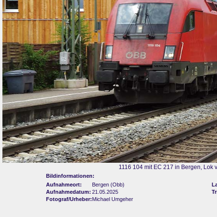
1116 104 mit EC 217 in Bergen, Lok 
Bildinformationen:
Aufnahmeort:
Bergen (Obb)
L
Aufnahmedatum:
21.05.2025
Tr
Fotograf/Urheber:
Michael Umgeher