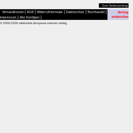
Zum Seitenanfang
|
|
|
|
|
Versandkosten
AGB
Widerrufsformular
Datenschutz
Buchhandel
Vertrag
|
|
widerrufen
Impressum
Abo Kündigen
© 2000-2026 elektrolok.de/xyania internet verlag