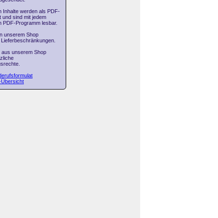
n Inhalte werden als PDF-
 und sind mit jedem
en PDF-Programm lesbar.
in unserem Shop
 Lieferbeschränkungen.
n aus unserem Shop
zliche
srechte.
erufsformulat
-Übersicht