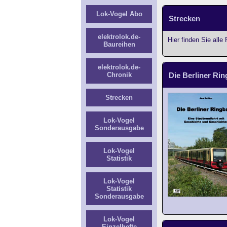
Lok-Vogel Abo
Strecken
elektrolok.de-
Hier finden Sie al
Baureihen
elektrolok.de-
Chronik
Die Berliner Ri
Strecken
Lok-Vogel
Sonderausgabe
Lok-Vogel
Statistik
Lok-Vogel
Statistik
Sonderausgabe
Lok-Vogel
Einzelhefte