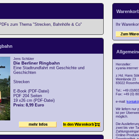
Warenkor
le PDFs zum Thema "Strecken, Bahnhöfe & Co"
Ihr Warenkorb
ngbahn
Allgemein
Jens Schlüter
Die Berliner Ringbahn
Hersteller:
Eine Stadtrundfahrt mit Geschichte und
xyania internet
Geschichten
z.Hd. Hans Söl
Weinlände 23
Strecken
83022 Rosenh
Tel.: +49 (0)80
E-Book (PDF-Datei)
Fax: +49 (0) 8
PDF 204 Seiten
19 x26 cm (PDF-Datei)
e-mail:
kontakt
Preis: 8,99 Euro
Wir liefern nur
ist per Überwe
möglich.
Die Auslieferun
zwei bis vier T
Zahlungseingan
Online-Produkte
Downloadlink z