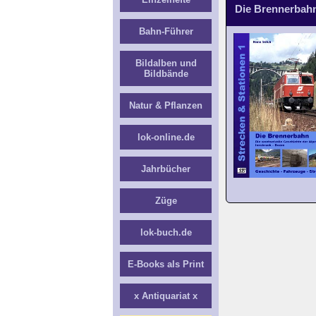
Die Brennerbah
Bahn-Führer
Bildalben und
Bildbände
Natur & Pflanzen
lok-online.de
Jahrbücher
Züge
lok-buch.de
E-Books als Print
x Antiquariat x