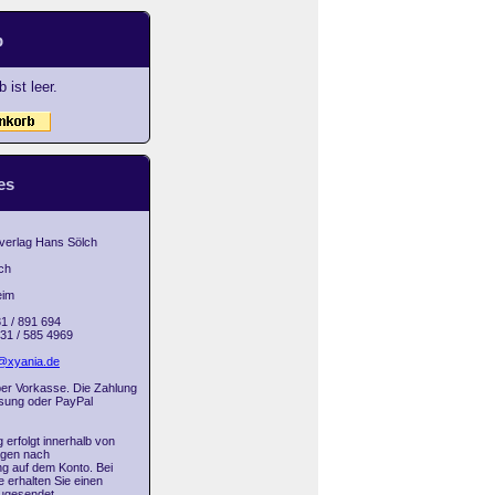
b
 ist leer.
es
 verlag Hans Sölch
ch
eim
31 / 891 694
031 / 585 4969
@xyania.de
 per Vorkasse. Die Zahlung
isung oder PayPal
g erfolgt innerhalb von
agen nach
g auf dem Konto. Bei
 erhalten Sie einen
ugesendet.