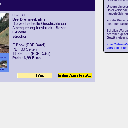
n
Unsere digitale
Datei versendet
handelsüblich
Hans Sölch
Die Brennerbahn
Für die Waren 
Die wechselvolle Geschichte der
bestehen keine
Alpenquerung Innsbruck - Bozen
Bei allen Ware
E-Book!
bestehen geset
Strecken
Gewährleistung
Zum Online-Wid
E-Book (PDF-Datei)
Versandkosten
PDF 80 Seiten
19 x26 cm (PDF-Datei)
Preis: 6,99 Euro