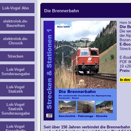
Lok-Vogel Abo
Die Brennerbahn
elektrolok.de-
Hans S
Baureihen
Die B
Die we
der Al
elektrolok.de-
Bozen
Chronik
E-Boo
Streck
Strecken
E-Book
PDF 8
19 x26
Lok-Vogel
Preis:
Sonderausgabe
Lok-Vogel
Statistik
Lok-Vogel
Statistik
Sonderausgabe
Lok-Vogel
Seit über 150 Jahren verbindet die Brennerbahn
Einzelhefte