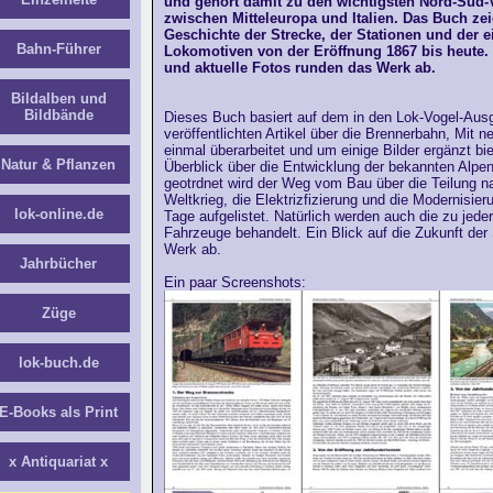
und gehört damit zu den wichtigsten Nord-Süd
zwischen Mitteleuropa und Italien. Das Buch zei
Geschichte der Strecke, der Stationen und der e
Bahn-Führer
Lokomotiven von der Eröffnung 1867 bis heute. 
und aktuelle Fotos runden das Werk ab.
Bildalben und
Bildbände
Dieses Buch basiert auf dem in den Lok-Vogel-Aus
veröffentlichten Artikel über die Brennerbahn, Mit 
einmal überarbeitet und um einige Bilder ergänzt bi
Natur & Pflanzen
Überblick über die Entwicklung der bekannten Alpe
geotrdnet wird der Weg vom Bau über die Teilung 
Weltkrieg, die Elektrizfizierung und die Modernisier
lok-online.de
Tage aufgelistet. Natürlich werden auch die zu jede
Fahrzeuge behandelt. Ein Blick auf die Zukunft der
Werk ab.
Jahrbücher
Ein paar Screenshots:
Züge
lok-buch.de
E-Books als Print
x Antiquariat x