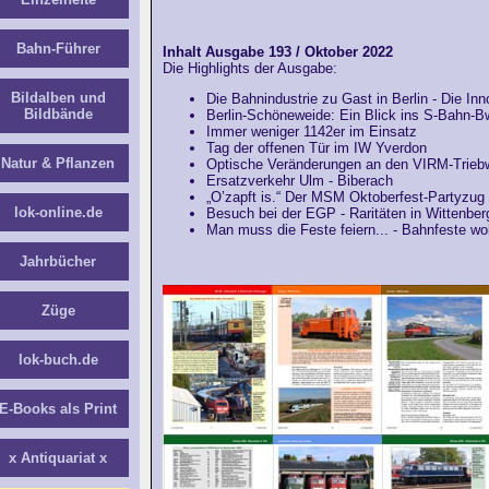
Bahn-Führer
Inhalt Ausgabe 193 / Oktober 2022
Die Highlights der Ausgabe:
Bildalben und
Die Bahnindustrie zu Gast in Berlin - Die In
Bildbände
Berlin-Schöneweide: Ein Blick ins S-Bahn-B
Immer weniger 1142er im Einsatz
Tag der offenen Tür im IW Yverdon
Natur & Pflanzen
Optische Veränderungen an den VIRM-Trie
Ersatzverkehr Ulm - Biberach
„O’zapft is.“ Der MSM Oktoberfest-Partyzu
lok-online.de
Besuch bei der EGP - Raritäten in Wittenber
Man muss die Feste feiern... - Bahnfeste w
Jahrbücher
Züge
lok-buch.de
E-Books als Print
x Antiquariat x