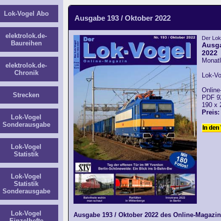
Lok-Vogel Abo
Ausgabe 193 / Oktober 2022
elektrolok.de-
Der Lok
Baureihen
Ausga
2022
Monatl
elektrolok.de-
Chronik
Lok-Vo
Online
Strecken
PDF 9
190 x
Preis:
Lok-Vogel
Sonderausgabe
Lok-Vogel
Statistik
Lok-Vogel
Statistik
Sonderausgabe
Lok-Vogel
Ausgabe 193 / Oktober 2022 des Online-Magazine
Einzelhefte