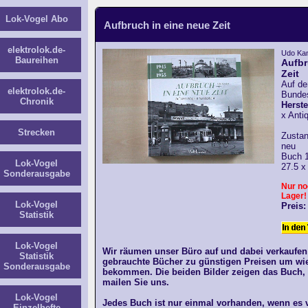
Lok-Vogel Abo
Aufbruch in eine neue Zeit
elektrolok.de-
Udo Kan
Baureihen
Aufbr
Zeit
Auf d
elektrolok.de-
Bundes
Chronik
Herst
x Antiq
Strecken
Zustan
neu
Buch 1
Lok-Vogel
27.5 x
Sonderausgabe
Nur no
Lager!
Lok-Vogel
Preis:
Statistik
Lok-Vogel
Wir räumen unser Büro auf und dabei verkaufen
Statistik
gebrauchte Bücher zu günstigen Preisen um wie
Sonderausgabe
bekommen. Die beiden Bilder zeigen das Buch,
mailen Sie uns.
Lok-Vogel
Jedes Buch ist nur einmal vorhanden, wenn es ve
Einzelhefte