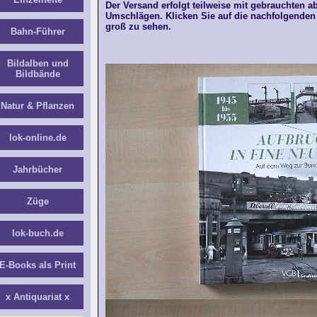
Der Versand erfolgt teilweise mit gebrauchten a
Umschlägen. Klicken Sie auf die nachfolgenden 
groß zu sehen.
Bahn-Führer
Bildalben und
Bildbände
Natur & Pflanzen
lok-online.de
Jahrbücher
Züge
lok-buch.de
E-Books als Print
x Antiquariat x