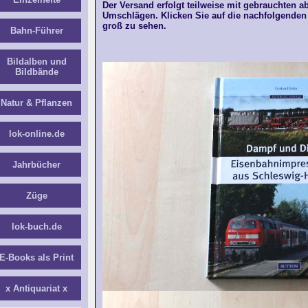
Der Versand erfolgt teilweise mit gebrauchten a
Umschlägen. Klicken Sie auf die nachfolgenden 
groß zu sehen.
Bahn-Führer
Bildalben und
Bildbände
Natur & Pflanzen
lok-online.de
Jahrbücher
Züge
lok-buch.de
E-Books als Print
x Antiquariat x