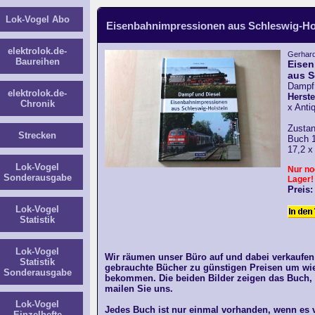
Lok-Vogel Abo
Eisenbahnimpressionen aus Schleswig-Ho
elektrolok.de-
Gerhard
Baureihen
Eise
aus S
Dampf 
elektrolok.de-
Herste
Chronik
x Antiq
Zustan
Strecken
Buch 1
17,2 x
Lok-Vogel
Nur no
Sonderausgabe
Lager!
Preis:
Lok-Vogel
Statistik
Lok-Vogel
Wir räumen unser Büro auf und dabei verkaufen
Statistik
gebrauchte Bücher zu günstigen Preisen um wie
Sonderausgabe
bekommen. Die beiden Bilder zeigen das Buch,
mailen Sie uns.
Lok-Vogel
Jedes Buch ist nur einmal vorhanden, wenn es ve
Einzelhefte