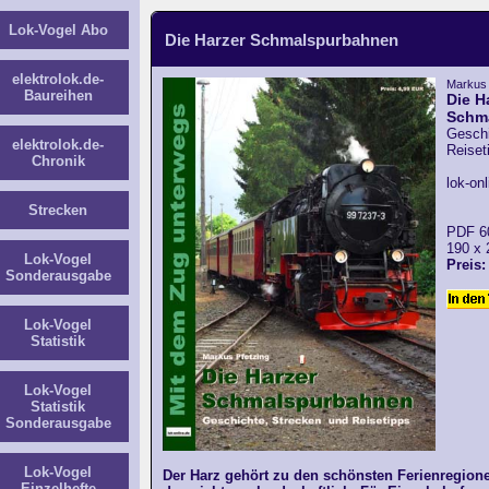
Lok-Vogel Abo
Die Harzer Schmalspurbahnen
elektrolok.de-
Markus 
Baureihen
Die H
Schm
Geschi
elektrolok.de-
Reiset
Chronik
lok-on
Strecken
PDF 6
190 x
Lok-Vogel
Preis:
Sonderausgabe
Lok-Vogel
Statistik
Lok-Vogel
Statistik
Sonderausgabe
Lok-Vogel
Der Harz gehört zu den schönsten Ferienregion
Einzelhefte