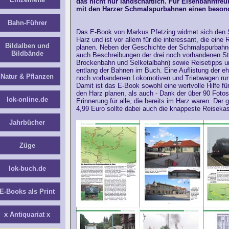
das nicht nur landschaftlich. Für Eisenbahnfreu
mit den Harzer Schmalspurbahnen einen besond
Bahn-Führer
Das E-Book von Markus Pfetzing widmet sich den
Harz und ist vor allem für die interessant, die eine
Bildalben und
planen. Neben der Geschichte der Schmalspurbahne
Bildbände
auch Beschreibungen der drei noch vorhandenen S
Brockenbahn und Selketalbahn) sowie Reisetipps 
entlang der Bahnen im Buch. Eine Auflistung der e
Natur & Pflanzen
noch vorhandenen Lokomotiven und Triebwagen ru
Damit ist das E-Book sowohl eine wertvolle Hilfe für 
den Harz planen, als auch - Dank der über 90 Fotos
lok-online.de
Erinnerung für alle, die bereits im Harz waren. Der 
4,99 Euro sollte dabei auch die knappeste Reiseka
Jahrbücher
Züge
lok-buch.de
E-Books als Print
x Antiquariat x