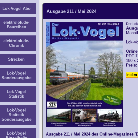
Lok-Vogel Abo
Ausgabe 211 / Mai 2024
elektrolok.de-
Der Lok
Baureihen
Ausga
Monatl
elektrolok.de-
Lok-Vo
Chronik
Online
PDF 11
Strecken
190 x
Preis:
Lok-Vogel
Sonderausgabe
Lok-Vogel
Statistik
Lok-Vogel
Statistik
Sonderausgabe
Lok-Vogel
Ausgabe 211 / Mai 2024 des Online-Magazines 'D
Einzelhefte