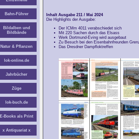
Bahn-Führer
Inhalt Ausgabe 211 / Mai 2024
Die Highlights der Ausgabe:
Bildalben und
Der ICMm 4011 verabschiedet sich
Bildbände
Mit 220 Sachen durch das Elsass
Werk Dortmund-Eving wird ausgebaut
Zu Besuch bei den Eisenbahnfreunden Gren
Natur & Pflanzen
Das Dresdner Dampfloktreffen
lok-online.de
Jahrbücher
Züge
lok-buch.de
E-Books als Print
x Antiquariat x