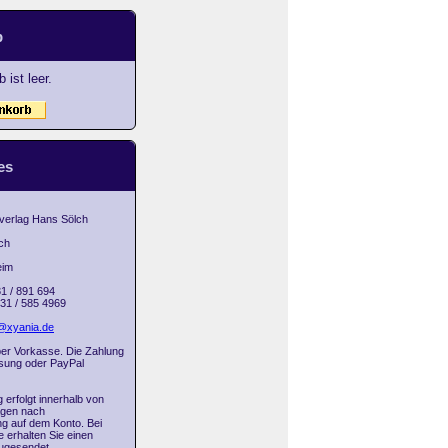
b
 ist leer.
es
 verlag Hans Sölch
ch
eim
31 / 891 694
031 / 585 4969
@xyania.de
 per Vorkasse. Die Zahlung
isung oder PayPal
g erfolgt innerhalb von
agen nach
g auf dem Konto. Bei
 erhalten Sie einen
ugesendet.