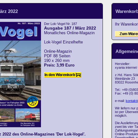
ärz 2022
Warenkor
Der Lok-Vogel Nr. 187
Ihr Warenkorb
Ausgabe 187 / März 2022
Monatliches Online-Magazin
Lok-Vogel Einzelhefte
Allgemein
Online-Magazin
PDF 88 Seiten
190 x 260 mm
Hersteller:
Preis: 3,99 Euro
xyania internet
z.Hd. Hans Söl
Weinlände 23
83022 Rosenh
Tel.: +49 (0)80
Fax: +49 (0) 8
e-mail:
kontakt
Wir liefern nur
ist per Überwe
möglich.
Die Auslieferun
zwei bis vier T
Zahlungseingan
 2022 des Online-Magazines 'Der Lok-Vogel'.
Online-Produkte
Downloadlink z