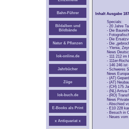
Bahn-Führer
Inhalt Ausgabe 187
Specials:
Bildalben und
- 20 Jahre Ta
Bildbände
- Die Baurei
- Fotografis
- Die Ersatz
Natur & Pflanzen
- Die „gebro
- Ylenia, Zey
News Deutsc
lok-online.de
- 111 212 im
- 111er-Roch
- 146 246 ist
Jahrbücher
- Schweres S
News Europa
- (AT) Gepar
Züge
- (AT) Neuba
- (CH) 175 J
- (NL) Arriva
lok-buch.de
- (RO) Transf
News Private
- Abschied v
E-Books als Print
- E10 228 ka
- Besuch in 
- Neues vom
x Antiquariat x