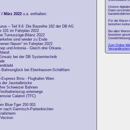
Unsere digitale
Datei versendet
 / März 2022
u.a. enthalten:
handelsüblich
Für die Waren 
bestehen keine
urus – Teil 9.6: Die Baureihe 182 der DB AG
he 101 im Fahrplan 2022
Bei allen Ware
bestehen geset
che Turnuszüge-Bilanz 2022
Gewährleistung
verkehre sind wieder zu Ende
chenen Nasen“ im Fahrplan 2022
Zum Online-Wid
nep und Antonia - Gleich drei Orkane...
Versandkosten
hland:
 Einsatz bei der DB Systemtechnik
ade
 entklebt
-Bahnunglück bei Ebenhausen-Schäftlarn
:
d-Express Brno - Flughafen Wien
u der Jauntalbrücke
ahre Schweizer Bahnen
-Testbatteriezug unterwegs
eroviar Calatori (TFC)
:
om Blue-Tger 250 001
m nach Garmisch-Partenkirchen
Crailsheim
 Vectron