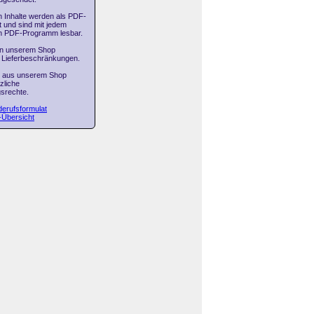
n Inhalte werden als PDF-
 und sind mit jedem
en PDF-Programm lesbar.
in unserem Shop
 Lieferbeschränkungen.
n aus unserem Shop
zliche
srechte.
erufsformulat
-Übersicht