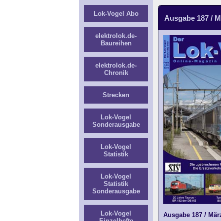
Lok-Vogel Abo
Ausgabe 187 / M
elektrolok.de-
Baureihen
elektrolok.de-
Chronik
Strecken
Lok-Vogel
Sonderausgabe
Lok-Vogel
Statistik
Lok-Vogel
Statistik
Sonderausgabe
Lok-Vogel
Ausgabe 187 / März
Einzelhefte