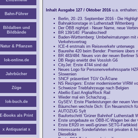
Inhalt Ausgabe 127 / Oktober 2016
u.a. enthalten:
Bahn-Führer
Berlin, 20.-23. September 2016 - Die Highlig
Bahnaktionstage in Lutherstadt Wittenberg
Bildalben und
Der ÖBB nightjet - Neuer Name, neue Verbi
Bildbände
BR 139/140: Planabschied!
Baden-Württemberg: Umbeheimatungen mit
Verkehrsvertrag
Natur & Pflanzen
ICE-4 erstmals im Reiseverkehr unterwegs
Baureihe 420 beim Bender: Premiere übers n
BR 483/484: Neues von der neuen Berliner 
lok-online.de
DB Regio erwirbt drei Vossloh G6
CityJet: Erste 4744 sind da!
Neues Logo für Personenverkehrssparte H
Jahrbücher
Slowenien
SNCF präsentiert TGV OcÃ©ane
NS Reizigers: Erster modernisierter VIRM vor
Züge
Schweizer Triebfahrzeuge nach Belgien
Abellio East Anglia/Rock Rail
Wieder mal ein Schachzug...
lok-buch.de
GySEV: Erste Planleistungen der neuen Ven
Bäumchen wechsle Dich: Ein Neuanstrich für
AUTOZUG Sylt
E-Books als Print
Baufortschritt 'Grüner Bahnhof' Lutherstadt 
Erste umgebaute ex ÖBB-IC-Wagen bei der
Erste ER20 im weiß-grünen SETG-Farbkleid
x Antiquariat x
Interessante Sonderfahrten mit privaten & h
Dieselloks