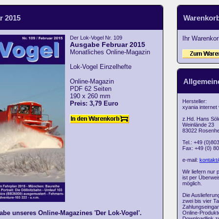
 2015
Warenkor
Der Lok-Vogel Nr. 109
Ihr Warenkorb
Ausgabe Februar 2015
Monatliches Online-Magazin
Lok-Vogel Einzelhefte
Allgemein
Online-Magazin
PDF 62 Seiten
190 x 260 mm
Hersteller:
Preis: 3,79 Euro
xyania internet
z.Hd. Hans Söl
Weinlände 23
83022 Rosenh
Tel.: +49 (0)80
Fax: +49 (0) 8
e-mail:
kontakt
Wir liefern nur
ist per Überwe
möglich.
Die Auslieferun
zwei bis vier T
Zahlungseingan
abe unseres Online-Magazines 'Der Lok-Vogel'.
Online-Produkte
Downloadlink z