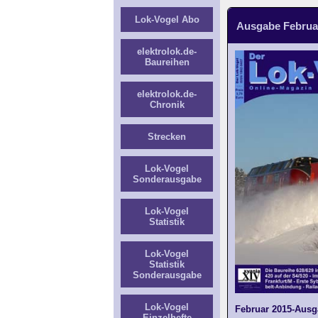
Lok-Vogel Abo
Ausgabe Februar
elektrolok.de-
Baureihen
elektrolok.de-
Chronik
Strecken
Lok-Vogel
Sonderausgabe
Lok-Vogel
Statistik
Lok-Vogel
Statistik
Sonderausgabe
Lok-Vogel
Februar 2015-Ausg
Einzelhefte