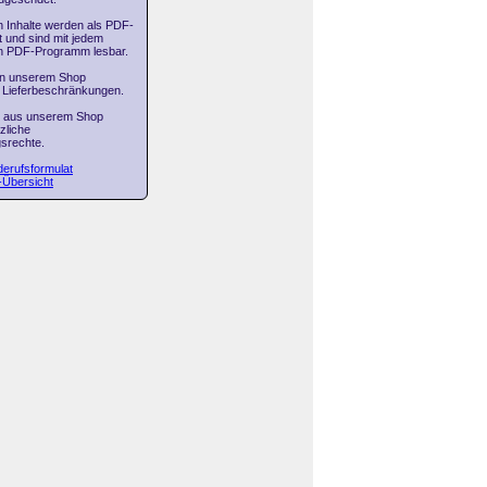
n Inhalte werden als PDF-
 und sind mit jedem
en PDF-Programm lesbar.
in unserem Shop
 Lieferbeschränkungen.
n aus unserem Shop
zliche
srechte.
erufsformulat
-Übersicht