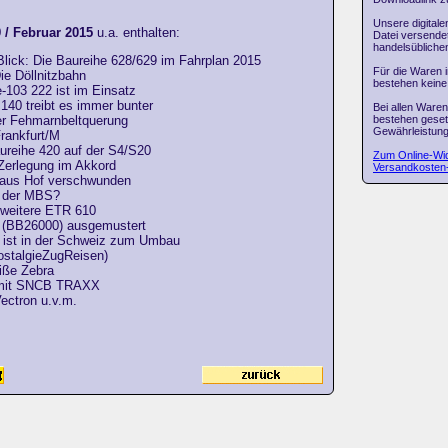
Unsere digitale
 / Februar 2015
u.a. enthalten:
Datei versendet
handelsüblich
Blick: Die Baureihe 628/629 im Fahrplan 2015
Für die Waren 
Die Döllnitzbahn
bestehen keine
-103 222 ist im Einsatz
140 treibt es immer bunter
Bei allen Ware
bestehen geset
r Fehmarnbeltquerung
Gewährleistung
rankfurt/M
reihe 420 auf der S4/S20
Zum Online-Wid
Zerlegung im Akkord
Versandkosten
 aus Hof verschwunden
g der MBS?
 weitere ETR 610
 (BB26000) ausgemustert
 ist in der Schweiz zum Umbau
ostalgieZugReisen)
iße Zebra
 mit SNCB TRAXX
ctron u.v.m.