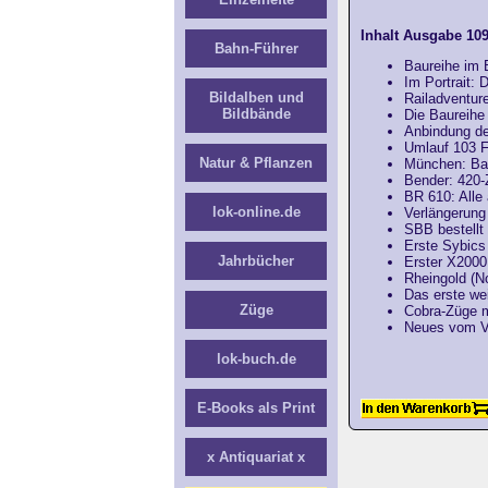
Inhalt Ausgabe 109
Bahn-Führer
Baureihe im 
Im Portrait: 
Bildalben und
Railadventure
Bildbände
Die Baureihe 
Anbindung de
Umlauf 103 F
Natur & Pflanzen
München: Bau
Bender: 420-
BR 610: Alle
lok-online.de
Verlängerun
SBB bestellt
Erste Sybics
Jahrbücher
Erster X2000
Rheingold (N
Das erste we
Züge
Cobra-Züge
Neues vom Ve
lok-buch.de
E-Books als Print
x Antiquariat x