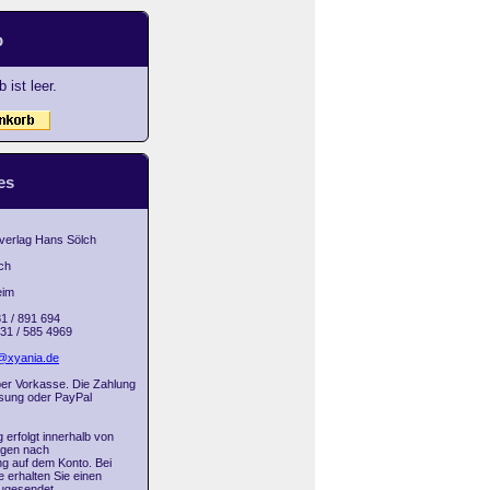
b
 ist leer.
es
 verlag Hans Sölch
ch
eim
31 / 891 694
031 / 585 4969
@xyania.de
 per Vorkasse. Die Zahlung
isung oder PayPal
g erfolgt innerhalb von
agen nach
g auf dem Konto. Bei
 erhalten Sie einen
ugesendet.