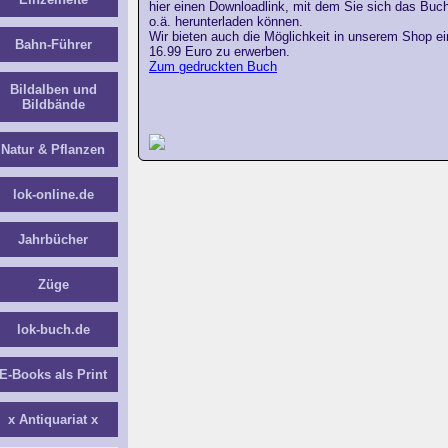
hier einen Downloadlink, mit dem Sie sich das Buch
o.ä. herunterladen können.
Wir bieten auch die Möglichkeit in unserem Shop e
Bahn-Führer
16.99 Euro zu erwerben.
Zum gedruckten Buch
Bildalben und
Bildbände
Natur & Pflanzen
lok-online.de
Jahrbücher
Züge
lok-buch.de
E-Books als Print
x Antiquariat x