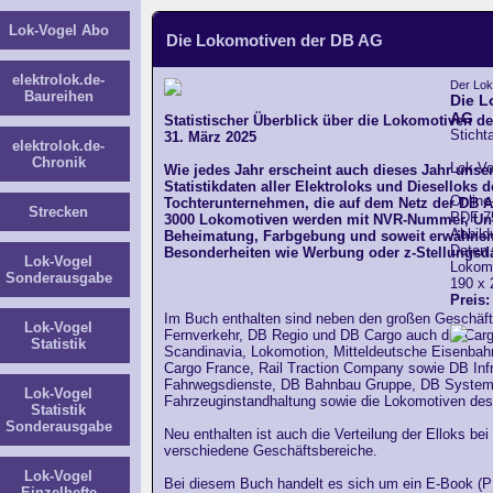
Lok-Vogel Abo
Die Lokomotiven der DB AG
elektrolok.de-
Der Lok-
Baureihen
Die L
AG
Statistischer Überblick über die Lokomotiven d
Sticht
31. März 2025
elektrolok.de-
Chronik
Lok-Vo
Wie jedes Jahr erscheint auch dieses Jahr unser 
Statistikdaten aller Elektroloks und Dieselloks
Online
Tochterunternehmen, die auf dem Netz der DB A
Strecken
PDF 75
3000 Lokomotiven werden mit NVR-Nummer, Un
Abbild
Beheimatung, Farbgebung und soweit erwähnen
Daten 
Besonderheiten wie Werbung oder z-Stellungsda
Lok-Vogel
Lokom
Sonderausgabe
190 x
Preis:
Im Buch enthalten sind neben den großen Geschäf
Lok-Vogel
Fernverkehr, DB Regio und DB Cargo auch die Car
Statistik
Scandinavia, Lokomotion, Mitteldeutsche Eisenbah
Cargo France, Rail Traction Company sowie DB In
Fahrwegsdienste, DB Bahnbau Gruppe, DB System
Lok-Vogel
Fahrzeuginstandhaltung sowie die Lokomotiven d
Statistik
Sonderausgabe
Neu enthalten ist auch die Verteilung der Elloks be
verschiedene Geschäftsbereiche.
Lok-Vogel
Bei diesem Buch handelt es sich um ein E-Book (PD
Einzelhefte