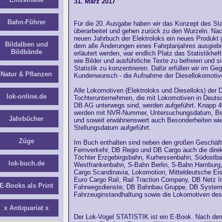
31. März 2017
Bahn-Führer
Für die 20. Ausgabe haben wir das Konzept des Sta
überarbeitet und gehen zurück zu den Wurzeln. Na
neuen Jahrbuch der Elektroloks ein neues Produkt 
Bildalben und
dem alle Änderungen eines Fahrplanjahres ausgiebig
Bildbände
erläutert werden, war endlich Platz das Statistikhef
wie Bilder und ausführliche Texte zu befreien und si
Statistik zu konzentrieren. Dafür erfüllen wir im G
Natur & Pflanzen
Kundenwunsch - die Aufnahme der Diesellokomotiv
Alle Lokomotiven (Elektroloks und Dieselloks) der
lok-online.de
Tochterunternehmen, die mit Lokomotiven in Deuts
DB AG unterwegs sind, werden aufgeführt. Knapp 
werden mit NVR-Nummer, Untersuchungsdatum, Be
Jahrbücher
und soweit erwähnenswert auch Besonderheiten wi
Stellungsdatum aufgeführt.
Züge
Im Buch enthalten sind neben den großen Geschäf
Fernverkehr, DB Regio und DB Cargo auch die direk
Töchter Erzgebirgsbahn, Kurhessenbahn, Südostba
lok-buch.de
Westfrankenbahn, S-Bahn Berlin, S-Bahn Hamburg,
Cargo Scandinavia, Lokomotion, Mitteldeutsche Ei
Euro Cargo Rail, Rail Traction Company, DB Netz I
E-Books als Print
Fahrwegsdienste, DB Bahnbau Gruppe, DB System
Fahrzeuginstandhaltung sowie die Lokomotiven d
x Antiquariat x
Der Lok-Vogel STATISTIK ist ein E-Book. Nach de