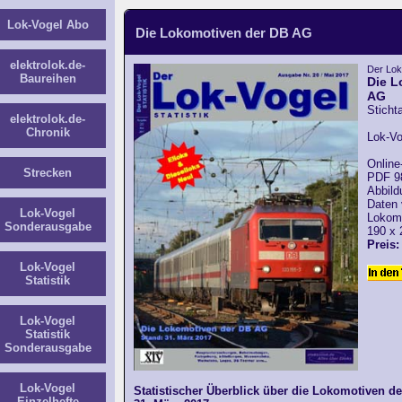
Lok-Vogel Abo
Die Lokomotiven der DB AG
elektrolok.de-
Der Lok-
Baureihen
Die L
AG
Sticht
elektrolok.de-
Chronik
Lok-Vo
Online
Strecken
PDF 98
Abbild
Daten 
Lok-Vogel
Lokom
Sonderausgabe
190 x
Preis:
Lok-Vogel
Statistik
Lok-Vogel
Statistik
Sonderausgabe
Lok-Vogel
Statistischer Überblick über die Lokomotiven d
Einzelhefte