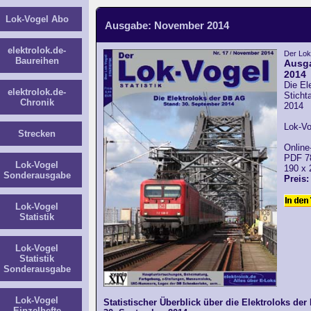
Lok-Vogel Abo
Ausgabe: November 2014
elektrolok.de-
Der Lok-
Baureihen
Ausg
2014
Die El
elektrolok.de-
Sticht
Chronik
2014
Lok-Vo
Strecken
Online
PDF 7
Lok-Vogel
190 x
Sonderausgabe
Preis:
Lok-Vogel
Statistik
Lok-Vogel
Statistik
Sonderausgabe
Lok-Vogel
Statistischer Überblick über die Elektroloks de
Einzelhefte