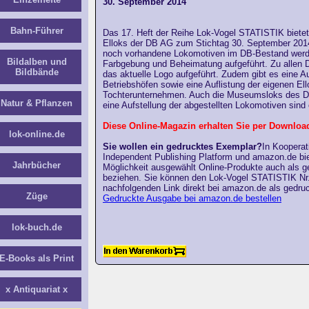
30. September 2014
Bahn-Führer
Das 17. Heft der Reihe Lok-Vogel STATISTIK bietet
Elloks der DB AG zum Stichtag 30. September 201
noch vorhandene Lokomotiven im DB-Bestand werd
Bildalben und
Farbgebung und Beheimatung aufgeführt. Zu allen 
Bildbände
das aktuelle Logo aufgeführt. Zudem gibt es eine A
Betriebshöfen sowie eine Auflistung der eigenen El
Tochterunternehmen. Auch die Museumsloks des
Natur & Pflanzen
eine Aufstellung der abgestellten Lokomotiven sind 
Diese Online-Magazin erhalten Sie per Downloa
lok-online.de
Sie wollen ein gedrucktes Exemplar?
In Kooperat
Independent Publishing Platform und amazon.de biet
Jahrbücher
Möglichkeit ausgewählt Online-Produkte auch als g
beziehen. Sie können den Lok-Vogel STATISTIK Nr.
nachfolgenden Link direkt bei amazon.de als gedruc
Züge
Gedruckte Ausgabe bei amazon.de bestellen
lok-buch.de
E-Books als Print
x Antiquariat x