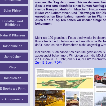
werden. Der Tag der offenen Tür im italienisc
Spezia war uns ebenfalls einen kurzen Ausflug 
riesige Rangierbahnhof in Maschen. Hinzu kame
Bahn-Führer
Bilder von Lokomotiven und Triebwagen der DB
europäischen Eisenbahnunternehmen im Plan- 
Auch für die Top Ten haben wir wieder einige 
Bildalben und
bekommen.
Bildbände
Natur & Pflanzen
Mehr als 120 grandiose Fotos sind wieder in diesen
Kurze textliche Einleitungen und ausführliche Bild
dafür, dass es beim Betrachten nicht langweilig wird
lok-online.de
Bei diesem Buch handelt es sich um gedrucktes Bu
zugesendet bekommen. Wir bieten auch die Möglic
Jahrbücher
ein E-Book (PDF-Datei) für nur 4,99 Euro zu erwerb
Zum E-Book (PDF)
Züge
lok-buch.de
E-Books als Print
x Antiquariat x