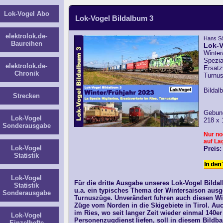
Lok-Vogel Abo
Lok-Vogel Bildalbum 3
elektrolok.de-
Hans S
Baureihen
Lok-V
Winter
Spezia
elektrolok.de-
Ersatz
Chronik
Turnu
Bildal
Strecken
Gebun
Lok-Vogel
218 x
Sonderausgabe
Nur no
auf La
Lok-Vogel
Preis:
Statistik
Lok-Vogel
Für die dritte Ausgabe unseres Lok-Vogel Bild
Statistik
u.a. ein typisches Thema der Wintersaison ausg
Sonderausgabe
Turnuszüge. Unverändert fuhren auch diesen Wi
Züge vom Norden in die Skigebiete in Tirol. Au
im Ries, wo seit langer Zeit wieder einmal 140er
Lok-Vogel
Personenzugdienst liefen, soll in diesem Bildba
Einzelhefte