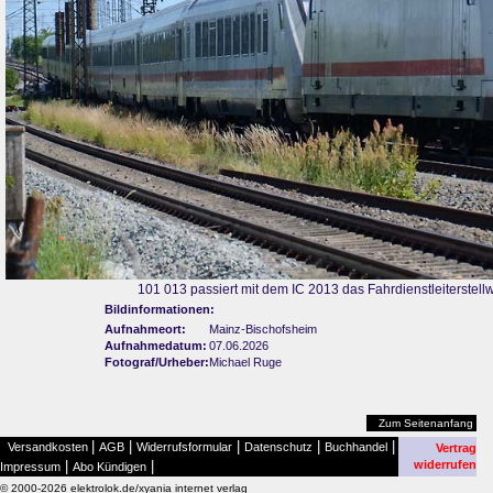
101 013 passiert mit dem IC 2013 das Fahrdienstleiterstell
Bildinformationen:
Aufnahmeort:
Mainz-Bischofsheim
Aufnahmedatum:
07.06.2026
Fotograf/Urheber:
Michael Ruge
Zum Seitenanfang
|
|
|
|
|
Versandkosten
AGB
Widerrufsformular
Datenschutz
Buchhandel
Vertrag
|
|
widerrufen
Impressum
Abo Kündigen
© 2000-2026 elektrolok.de/xyania internet verlag