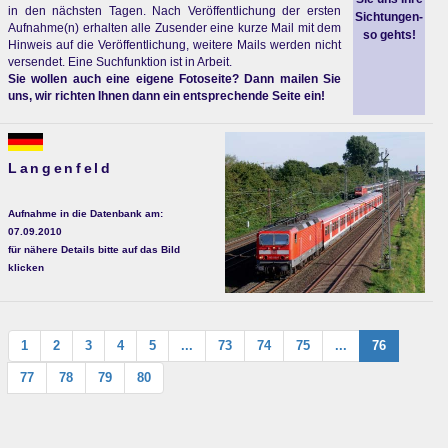
in den nächsten Tagen. Nach Veröffentlichung der ersten
Sichtungen-
Aufnahme(n) erhalten alle Zusender eine kurze Mail mit dem
so gehts!
Hinweis auf die Veröffentlichung, weitere Mails werden nicht
versendet. Eine Suchfunktion ist in Arbeit.
Sie wollen auch eine eigene Fotoseite? Dann mailen Sie
uns, wir richten Ihnen dann ein entsprechende Seite ein!
Langenfeld
Aufnahme in die Datenbank am:
07.09.2010
für nähere Details bitte auf das Bild
klicken
1
2
3
4
5
...
73
74
75
...
76
77
78
79
80