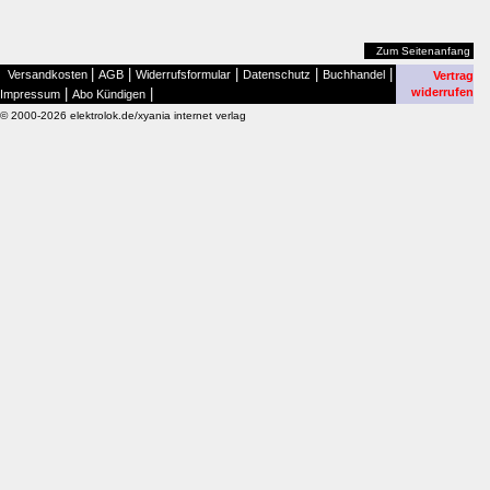
Zum Seitenanfang
|
|
|
|
|
Versandkosten
AGB
Widerrufsformular
Datenschutz
Buchhandel
Vertrag
|
|
widerrufen
Impressum
Abo Kündigen
© 2000-2026 elektrolok.de/xyania internet verlag