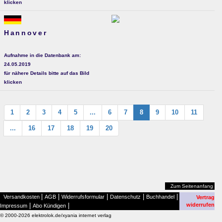
klicken
Hannover
Aufnahme in die Datenbank am:
24.05.2019
für nähere Details bitte auf das Bild
klicken
1
2
3
4
5
...
6
7
8
9
10
11
...
16
17
18
19
20
Zum Seitenanfang
|
|
|
|
|
Versandkosten
AGB
Widerrufsformular
Datenschutz
Buchhandel
Vertrag
|
|
widerrufen
Impressum
Abo Kündigen
© 2000-2026 elektrolok.de/xyania internet verlag