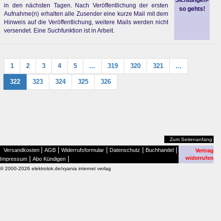
Sichtungen-
in den nächsten Tagen. Nach Veröffentlichung der ersten
so gehts!
Aufnahme(n) erhalten alle Zusender eine kurze Mail mit dem
Hinweis auf die Veröffentlichung, weitere Mails werden nicht
versendet. Eine Suchfunktion ist in Arbeit.
1
2
3
4
5
...
319
320
321
...
322
323
324
325
326
Zum Seitenanfang
|
|
|
|
|
Versandkosten
AGB
Widerrufsformular
Datenschutz
Buchhandel
Vertrag
|
|
widerrufen
Impressum
Abo Kündigen
© 2000-2026 elektrolok.de/xyania internet verlag