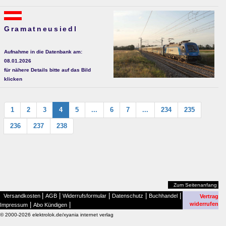
Gramatneusiedl
Aufnahme in die Datenbank am:
08.01.2026
für nähere Details bitte auf das Bild
klicken
1
2
3
4
5
...
6
7
...
234
235
236
237
238
Zum Seitenanfang
|
|
|
|
|
Versandkosten
AGB
Widerrufsformular
Datenschutz
Buchhandel
Vertrag
|
|
widerrufen
Impressum
Abo Kündigen
© 2000-2026 elektrolok.de/xyania internet verlag