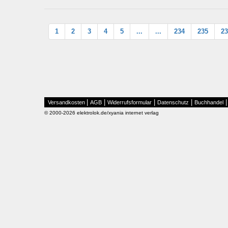
1
2
3
4
5
...
...
234
235
23
|
|
|
|
Versandkosten
AGB
Widerrufsformular
Datenschutz
Buchhandel
© 2000-2026 elektrolok.de/xyania internet verlag