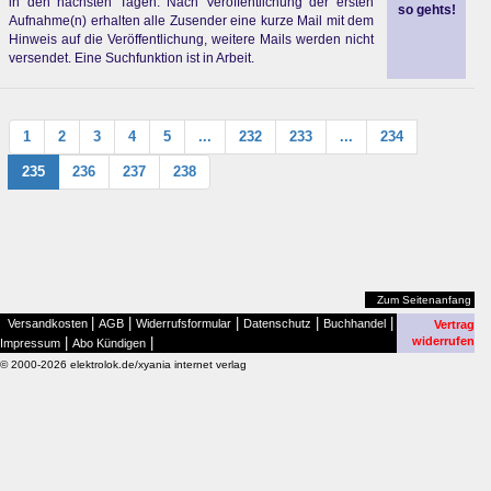
in den nächsten Tagen. Nach Veröffentlichung der ersten
so gehts!
Aufnahme(n) erhalten alle Zusender eine kurze Mail mit dem
Hinweis auf die Veröffentlichung, weitere Mails werden nicht
versendet. Eine Suchfunktion ist in Arbeit.
1
2
3
4
5
...
232
233
...
234
235
236
237
238
Zum Seitenanfang
|
|
|
|
|
Versandkosten
AGB
Widerrufsformular
Datenschutz
Buchhandel
Vertrag
|
|
widerrufen
Impressum
Abo Kündigen
© 2000-2026 elektrolok.de/xyania internet verlag