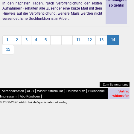
Sichtungen-
in den nächsten Tagen. Nach Veröffentlichung der ersten
so gehts!
Aufnahme(n) erhalten alle Zusender eine kurze Mail mit dem
Hinweis auf die Veröffentlichung, weitere Mails werden nicht
versendet. Eine Suchfunktion ist in Arbeit.
1
2
3
4
5
...
...
11
12
13
14
15
Zum Seitenanfang
|
|
|
|
|
Versandkosten
AGB
Widerrufsformular
Datenschutz
Buchhandel
Vertrag
|
|
widerrufen
Impressum
Abo Kündigen
© 2000-2026 elektrolok.de/xyania internet verlag