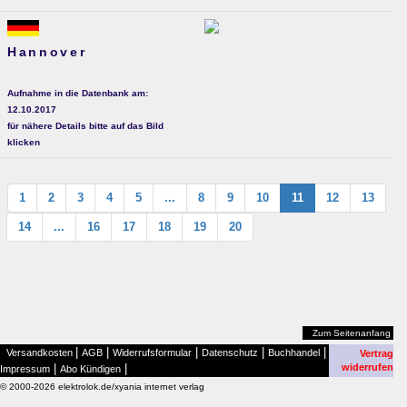
Hannover
Aufnahme in die Datenbank am:
12.10.2017
für nähere Details bitte auf das Bild
klicken
1
2
3
4
5
...
8
9
10
11
12
13
14
...
16
17
18
19
20
Zum Seitenanfang
|
|
|
|
|
Versandkosten
AGB
Widerrufsformular
Datenschutz
Buchhandel
Vertrag
|
|
widerrufen
Impressum
Abo Kündigen
© 2000-2026 elektrolok.de/xyania internet verlag