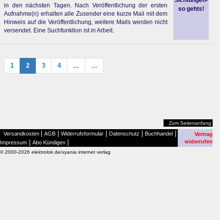
Sichtungen-
in den nächsten Tagen. Nach Veröffentlichung der ersten
so gehts!
Aufnahme(n) erhalten alle Zusender eine kurze Mail mit dem
Hinweis auf die Veröffentlichung, weitere Mails werden nicht
versendet. Eine Suchfunktion ist in Arbeit.
1
2
3
4
...
...
Zum Seitenanfang
|
|
|
|
|
Versandkosten
AGB
Widerrufsformular
Datenschutz
Buchhandel
Vertrag
|
|
widerrufen
Impressum
Abo Kündigen
© 2000-2026 elektrolok.de/xyania internet verlag