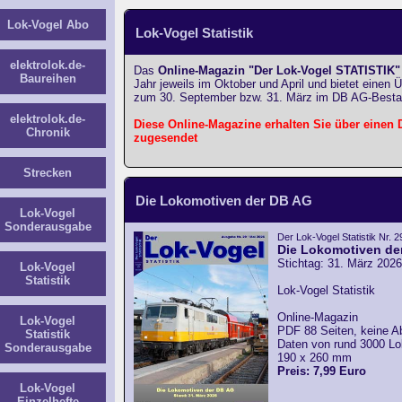
Lok-Vogel Abo
Lok-Vogel Statistik
elektrolok.de-
Das
Online-Magazin "Der Lok-Vogel STATISTIK"
Baureihen
Jahr jeweils im Oktober und April und bietet einen Üb
zum 30. September bzw. 31. März im DB AG-Bestan
elektrolok.de-
Diese Online-Magazine erhalten Sie über einen
Chronik
zugesendet
Strecken
Die Lokomotiven der DB AG
Lok-Vogel
Sonderausgabe
Der Lok-Vogel Statistik Nr. 2
Die Lokomotiven de
Stichtag: 31. März 2026
Lok-Vogel
Statistik
Lok-Vogel Statistik
Online-Magazin
Lok-Vogel
PDF 88 Seiten, keine A
Statistik
Daten von rund 3000 L
Sonderausgabe
190 x 260 mm
Preis: 7,99 Euro
Lok-Vogel
Einzelhefte