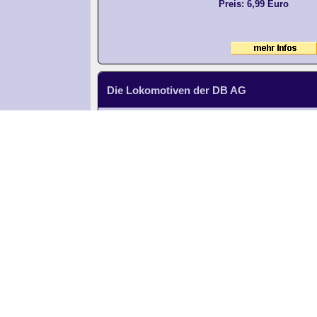
Preis: 6,99 Euro
Die Lokomotiven der DB AG
Der Lok-Vogel Statistik Nr. 2
Die Lokomotiven de
Stichtag: 31. März 2022
Lok-Vogel Statistik
Online-Magazin
PDF 84 Seiten, keine A
Daten von rund 3500 L
190 x 260 mm
Preis: 6,99 Euro
Die Lokomotiven der DB AG