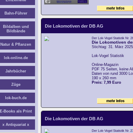
Bahn-Führer
Die Lokomotiven der DB AG
Bildalben und
Bildbände
Der Lok-Vogel Statistik Nr. 2
Die Lokomotiven de
Natur & Pflanzen
Stichtag: 31. März 2025
Lok-Vogel Statistik
lok-online.de
Online-Magazin
PDF 75 Seiten, keine A
Jahrbücher
Daten von rund 3000 L
190 x 260 mm
Preis: 7,99 Euro
Züge
lok-buch.de
E-Books als Print
Die Lokomotiven der DB AG
x Antiquariat x
Der Lok-Vogel Statistik Nr. 2