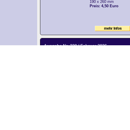
190 x 260 mm
Preis: 4,50 Euro
Ausgabe Nr. 230 / Februar 2026
Der Lok-Vogel Nr. 230
Ausgabe Nr. 230 / F
Monatliches Online-Mag
Lok-Vogel Einzelhefte
Online-Magazin
PDF 93 Seiten
190 x 260 mm
Preis: 4,50 Euro