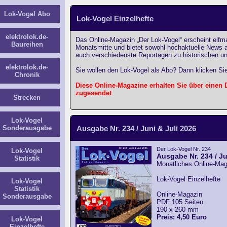
Lok-Vogel Abo
Lok-Vogel Einzelhefte
elektrolok.de-
Das Online-Magazin „Der Lok-Vogel“ erscheint elfma
Baureihen
Monatsmitte und bietet sowohl hochaktuelle News 
auch verschiedenste Reportagen zu historischen u
elektrolok.de-
Sie wollen den Lok-Vogel als Abo? Dann klicken Sie
Chronik
Diese Online-Magazine erhalten Sie über einen
zugesendet
Strecken
Lok-Vogel
Sonderausgabe
Ausgabe Nr. 234 / Juni & Juli 2026
Der Lok-Vogel Nr. 234
Lok-Vogel
Ausgabe Nr. 234 / Ju
Statistik
Monatliches Online-Mag
Lok-Vogel Einzelhefte
Lok-Vogel
Statistik
Online-Magazin
Sonderausgabe
PDF 105 Seiten
190 x 260 mm
Preis: 4,50 Euro
Lok-Vogel
Einzelhefte