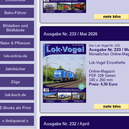
Bahn-Führer
Bildalben und
Bildbände
Ausgabe Nr. 233 / Mai 2026
Natur & Pflanzen
Der Lok-Vogel Nr. 233
Ausgabe Nr. 233 / M
Monatliches Online-Mag
lok-online.de
Lok-Vogel Einzelhefte
Jahrbücher
Online-Magazin
PDF 109 Seiten
190 x 260 mm
Züge
Preis: 4,50 Euro
lok-buch.de
E-Books als Print
x Antiquariat x
Ausgabe Nr. 232 / April