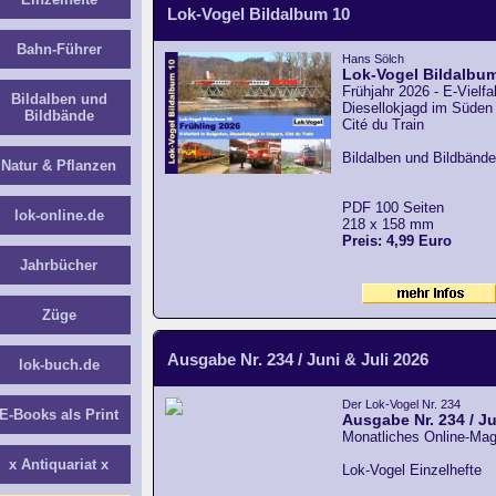
Lok-Vogel Bildalbum 10
Bahn-Führer
Hans Sölch
Lok-Vogel Bildalbu
Frühjahr 2026 - E-Vielfal
Bildalben und
Diesellokjagd im Süden 
Bildbände
Cité du Train
Bildalben und Bildbände
Natur & Pflanzen
PDF 100 Seiten
lok-online.de
218 x 158 mm
Preis: 4,99 Euro
Jahrbücher
Züge
Ausgabe Nr. 234 / Juni & Juli 2026
lok-buch.de
Der Lok-Vogel Nr. 234
E-Books als Print
Ausgabe Nr. 234 / Ju
Monatliches Online-Mag
x Antiquariat x
Lok-Vogel Einzelhefte