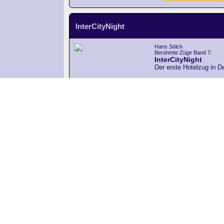
InterCityNight
Hans Sölch
Berühmte Züge Band 7:
InterCityNight
Der erste Hotelzug in D
Züge
PDF 128 Seiten
190 x 260 mm
Preis: 8,99 Euro
Ausgabe Nr. 233 / Mai 2026
Der Lok-Vogel Nr. 233
Ausgabe Nr. 233 / M
Monatliches Online-Mag