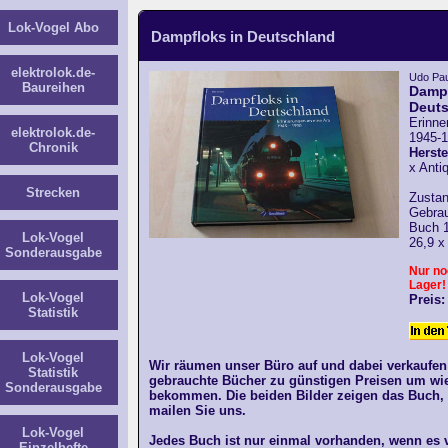
Lok-Vogel Abo
Dampfloks in Deutschland
elektrolok.de-
Udo Pau
Baureihen
Dampf
Deut
Erinne
elektrolok.de-
1945-
Chronik
Herst
x Antiq
Strecken
Zustan
Gebra
Buch 1
Lok-Vogel
26,9 x
Sonderausgabe
Nur no
Lager!
Lok-Vogel
Preis:
Statistik
Lok-Vogel
Wir räumen unser Büro auf und dabei verkaufen
Statistik
gebrauchte Bücher zu günstigen Preisen um wie
Sonderausgabe
bekommen. Die beiden Bilder zeigen das Buch,
mailen Sie uns.
Lok-Vogel
Jedes Buch ist nur einmal vorhanden, wenn es ve
Einzelhefte