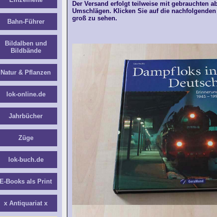
Der Versand erfolgt teilweise mit gebrauchten a
Umschlägen. Klicken Sie auf die nachfolgenden 
groß zu sehen.
Bahn-Führer
Bildalben und
Bildbände
Natur & Pflanzen
lok-online.de
Jahrbücher
Züge
lok-buch.de
E-Books als Print
x Antiquariat x